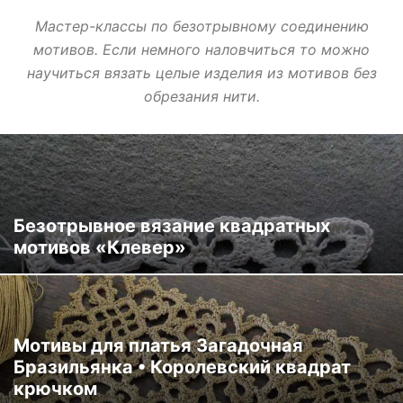
Мастер-классы по безотрывному соединению
мотивов. Если немного наловчиться то можно
научиться вязать целые изделия из мотивов без
обрезания нити.
Безотрывное вязание квадратных
мотивов «Клевер»
Мотивы для платья Загадочная
Бразильянка • Королевский квадрат
крючком