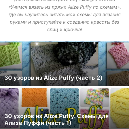
«Учимся вязать из пряжи Alize Puffy по схемам»,
где вы научитесь читать мои схемы для вязания
руками и приступайте к созданию красоты без
спиц и крючка!
30 узоров из Alize Puffy (часть 2)
30 узоров из Alize Puffy. Схемы для
Ализе Пуффи (часть 1)