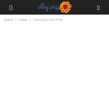
Домой
Узоры
Узоры для Alize Puffy