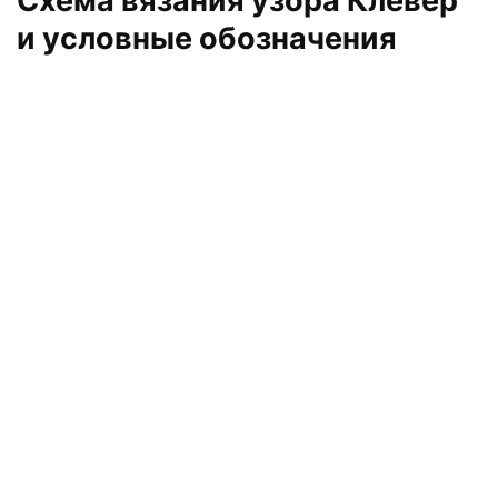
Схема вязания узора Клевер
и условные обозначения