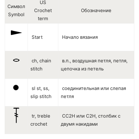
US
Символ
Crochet
Обозначение
Symbol
term
Start
Начало вязания
ch, chain
в.п., воздушная петля, петля,
stitch
цепочка из петель
sl st, ss,
соединительная или слепая
slip stitch
петля
tr, treble
СС2Н или С2Н, столбик с
crochet
двумя накидами