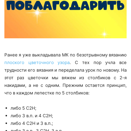
Ранее я уже выкладывала МК по безотрывному вязанию
плоского цветочного узора
. С тех пор учла все
трудности его вязания и переделала урок по новому. На
этот раз цветочки мы вяжем из столбиков с 2-я
накидами, а не с одним. Прежним остается принцип,
что в каждом лепестке по 5 столбиков:
либо 5 С2Н;
либо 3 в.п. и 4 С2Н;
либо 4 С2Н и 3 в.п.;
либо 3 в.п., 3 С2Н, 3 в.п.