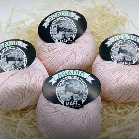
от
Елены
Кожухарь