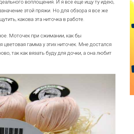
деального воплощения. И я все еще ищу ту идею,
азначение этой пряжи. Но для обзора я все же
утить, какова эта ниточка в работе.
ное. Моточек при сжимании, как бы
я цветовая гамма у этих ниточек. Мне достался
ово, так как вязать буду для дочки, а она любит