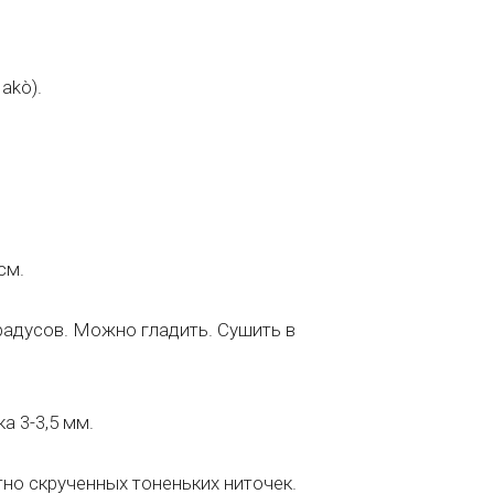
akò).
см.
радусов. Можно гладить. Сушить в
а 3-3,5 мм.
тно скрученных тоненьких ниточек.