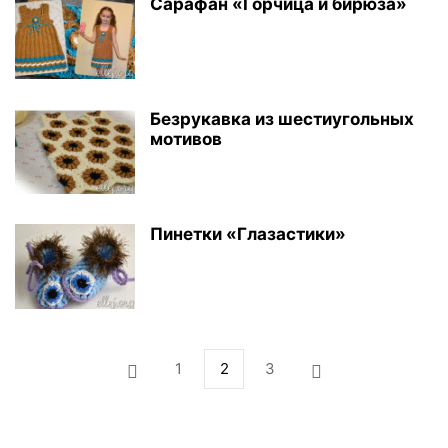
Сарафан «Горчица и бирюза»
Безрукавка из шестиугольных
мотивов
Пинетки «Глазастики»
1
2
3