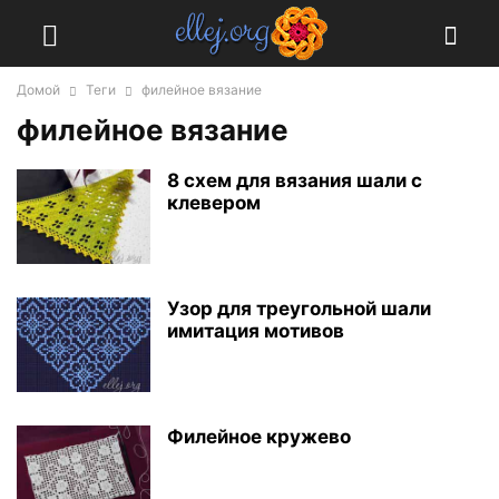
Домой
Теги
филейное вязание
филейное вязание
8 схем для вязания шали с
клевером
Узор для треугольной шали
имитация мотивов
Филейное кружево