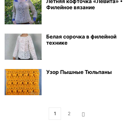
Летняя кофточка «ЛеВита» •
Филейное вязание
Белая сорочка в филейной
технике
Узор Пышные Тюльпаны
1
2