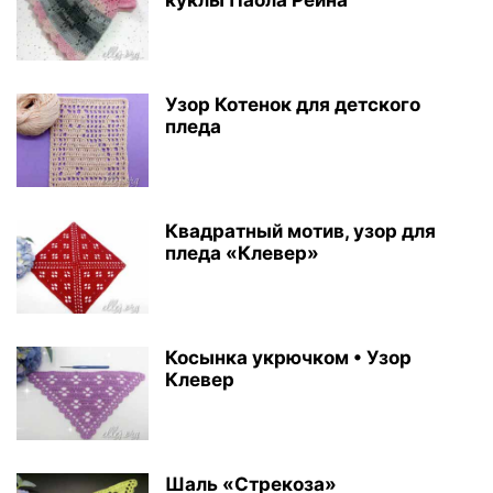
куклы Паола Рейна
Узор Котенок для детского
пледа
Квадратный мотив, узор для
пледа «Клевер»
Косынка укрючком • Узор
Клевер
Шаль «Стрекоза»