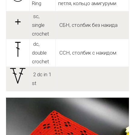
Ring
петля, кольцо амигуруми
sc,
single
СБН, столбик без накида
crochet
dc,
double
ССН, столбик с накидом
crochet
2 dc in 1
st