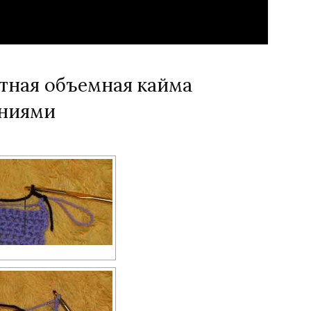
тная объемная кайма
аниями