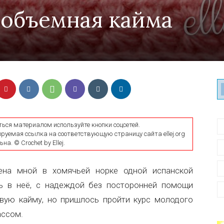
 объемная кайма
ться материалом используйте кнопки соцсетей.
уемая ссылка на соответствующую страницу сайта ellej.org
на. © Crochet by Ellej.
ена мной в хомячьей норке одной испанской
сь в неё, с надеждой без посторонней помощи
ивую кайму, но пришлось пройти курс молодого
ассом.