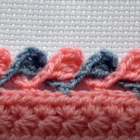
от
Елены
Кожухарь