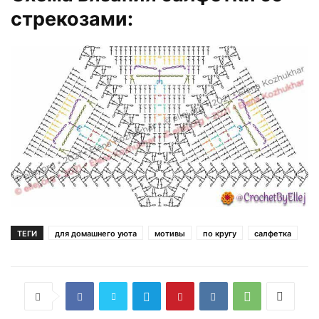
стрекозами:
ТЕГИ
для домашнего уюта
мотивы
по кругу
салфетка