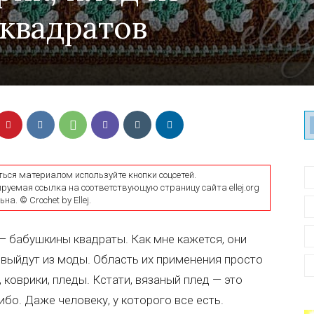
квадратов
ться материалом используйте кнопки соцсетей.
уемая ссылка на соответствующую страницу сайта ellej.org
на. © Crochet by Ellej.
 бабушкины квадраты. Как мне кажется, они
 выйдут из моды. Область их применения просто
 коврики, пледы. Кстати, вязаный плед — это
бо. Даже человеку, у которого все есть.