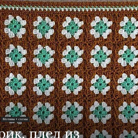
от
Елены
Кожухарь
Мотивы + схемы
рик, плед из