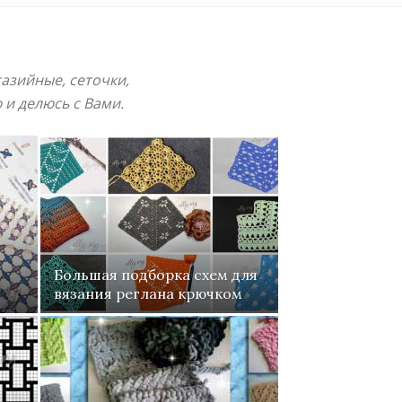
азийные, сеточки,
и делюсь с Вами.
Большая подборка схем для
вязания реглана крючком