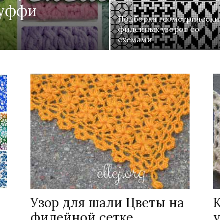
Пуффи
Подборка геометрически
филейных узоров со
схемами
Узор для шали Цветы на
филейной сетке