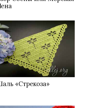
Пена
Шаль «Стрекоза»