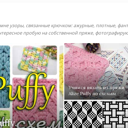
от
мне узоры, связанные крючком: ажурные, плотные, фант
тересное пробую на собственной пряже, фотографирую 
Елены
Кожухарь
Учимся вязать из пряжи
Alize Puffy по схемам
uffy.