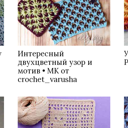
у
Интересный
двухцветный узор и
мотив • МК от
crochet_varusha