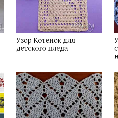
Узор Котенок для
У
детского пледа
с