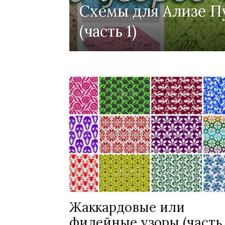
Схемы для Ализе 
(часть 1)
Жаккардовые или
филейные узоры (часть