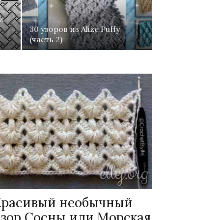
х
30 узоров из Alize Puffy
(часть 2)
Красивый необычный
узор Сосны или Морская