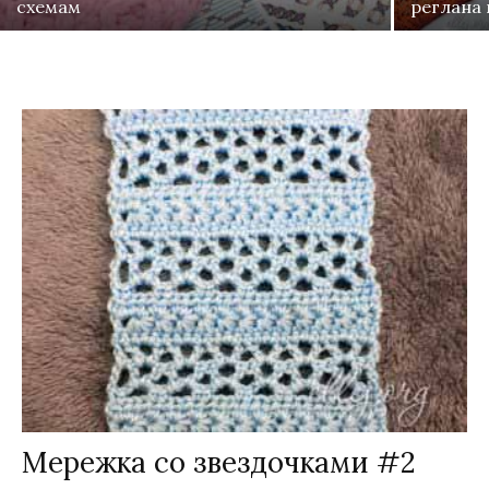
схемам
реглана
Мережка со звездочками #2