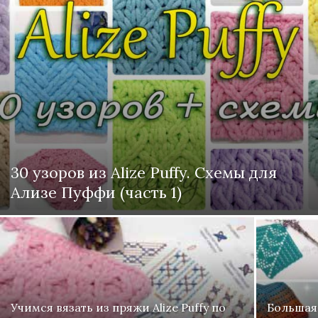
30 узоров из Alize Puffy. Схемы для
Ализе Пуффи (часть 1)
Учимся вязать из пряжи Alize Puffy по
Большая