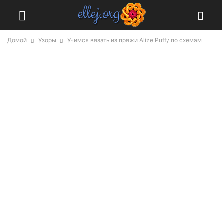
Домой
Узоры
Учимся вязать из пряжи Alize Puffy по схемам