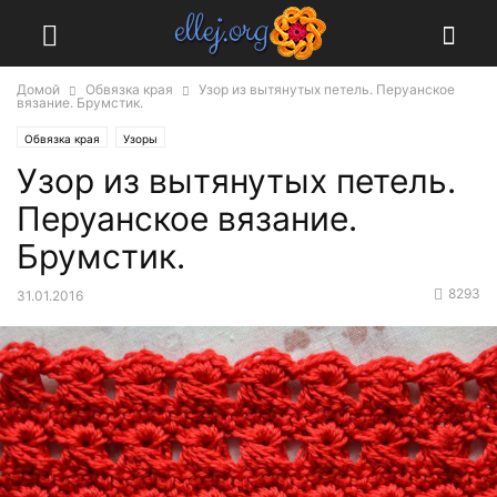
Домой
Обвязка края
Узор из вытянутых петель. Перуанское
вязание. Брумстик.
Обвязка края
Узоры
Узор из вытянутых петель.
Перуанское вязание.
Брумстик.
8293
31.01.2016