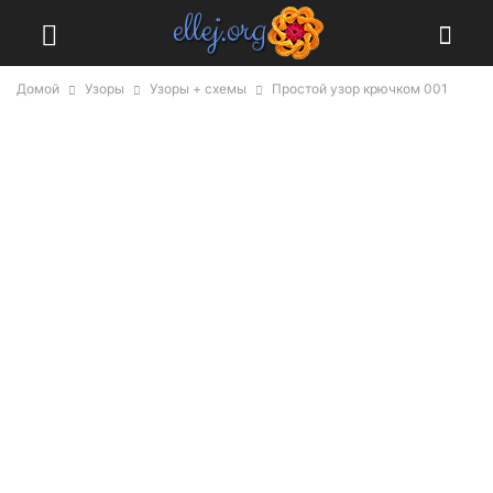
Домой
Узоры
Узоры + схемы
Простой узор крючком 001