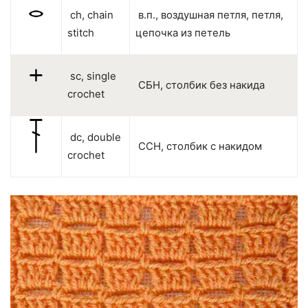
ch, chain
в.п., воздушная петля, петля,
stitch
цепочка из петель
sc, single
СБН, столбик без накида
crochet
dc, double
ССН, столбик с накидом
crochet