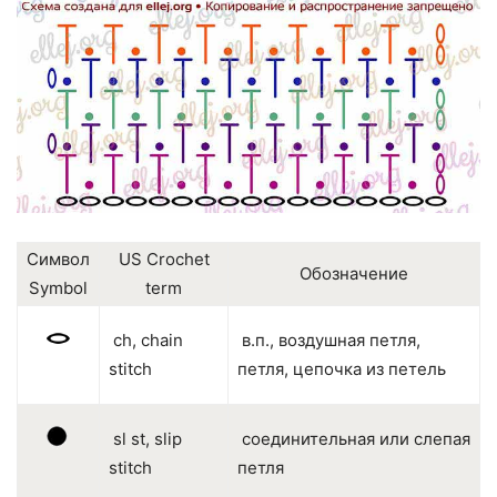
Символ
US Crochet
Обозначение
Symbol
term
ch, chain
в.п., воздушная петля,
stitch
петля, цепочка из петель
sl st, slip
соединительная или слепая
stitch
петля