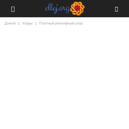
Домой
Узоры
Плотный рельефный узор