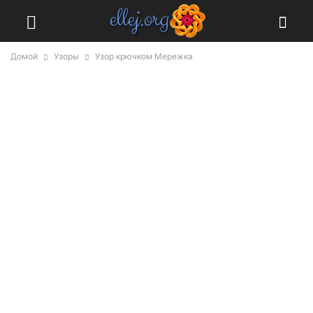
Домой
Узоры
Узор крючком Мережка