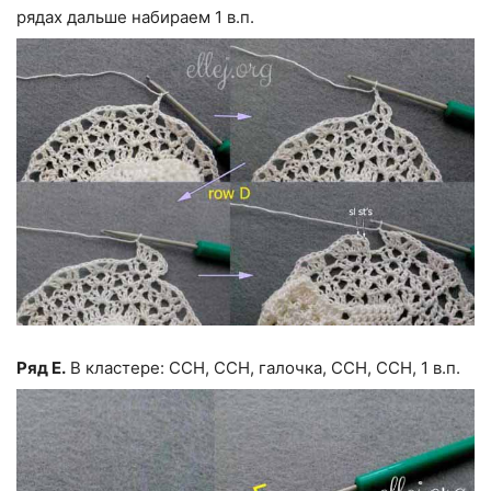
рядах дальше набираем 1 в.п.
Ряд Е.
В кластере: ССН, ССН, галочка, ССН, ССН, 1 в.п.