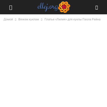
Домой
Вяжем куклам
Платье «Лилия» для куклы Паола Рейна