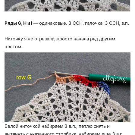
Ряды G, H и I
— одинаковые. 3 ССН, галочка, 3 ССН, в.п.
Ниточку я не отрезала, просто начала ряд другим
цветом.
Белой ниточкой набираем 3 в.п., петлю снять и
вытянуть с указанного столбика, набираем еще 3 в.п.