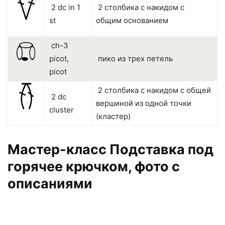
2 dc in 1
2 столбика с накидом с
st
общим основанием
ch-3
picot,
пико из трех петель
picot
2 столбика с накидом с общей
2 dc
вершиной из одной точки
cluster
(кластер)
Мастер-класс Подставка под
горячее крючком, фото с
описаниями