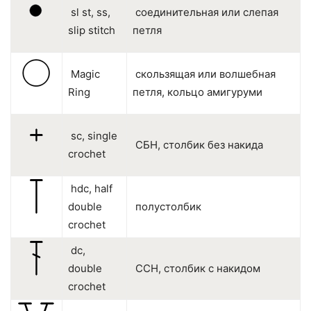
sl st, ss,
соединительная или слепая
slip stitch
петля
Magic
скользящая или волшебная
Ring
петля, кольцо амигуруми
sc, single
СБН, столбик без накида
crochet
hdc, half
double
полустолбик
crochet
dc,
double
ССН, столбик с накидом
crochet