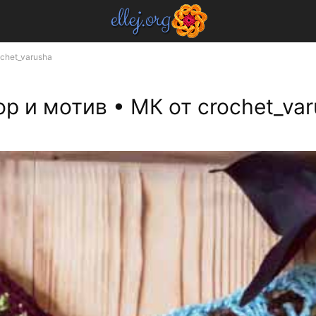
chet_varusha
 и мотив • МК от crochet_var