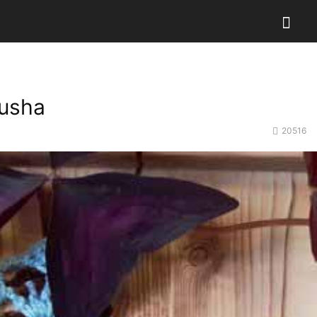
usha
20516