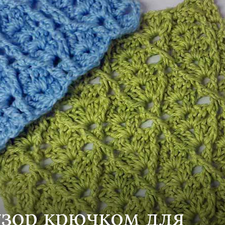
от
Елены
Кожухарь
зор крючком для