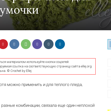
сумочки
ться материалом используйте кнопки соцсетей.
уемая ссылка на соответствующую страницу сайта ellej.org
на. © Crochet by Ellej.
Хотя можно применить и для теплого пледа,
 разные комбинации, связала еще один неплохой