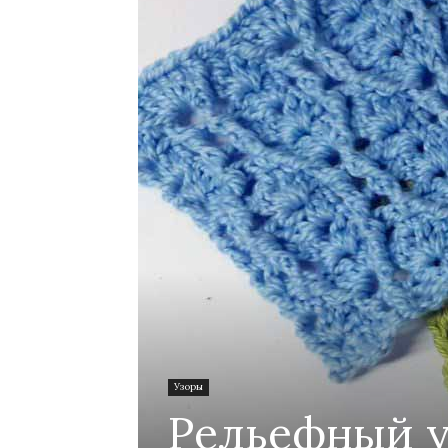
Узоры
Рельефный у