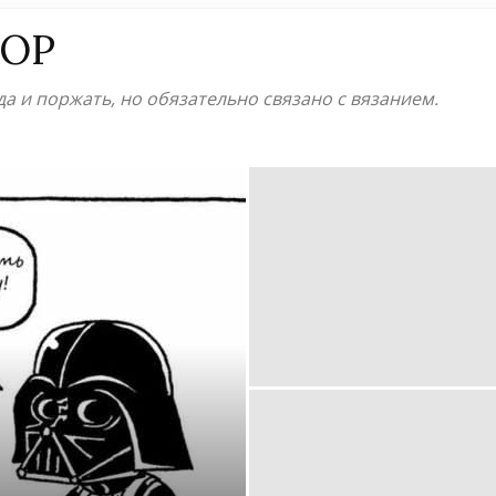
от
ОР
гда и поржать, но обязательно связано с вязанием.
Елены
Кожухарь