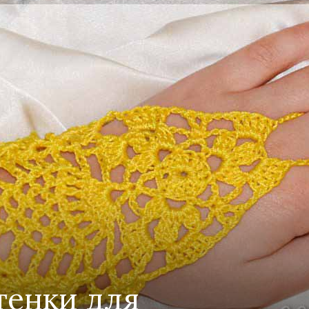
от
Елены
Кожухарь
енки для