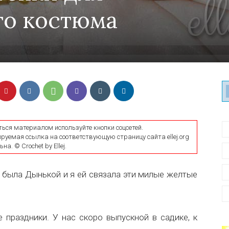
го костюма
ться материалом используйте кнопки соцсетей.
уемая ссылка на соответствующую страницу сайта ellej.org
на. © Crochet by Ellej.
 была Дынькой и я ей связала эти милые желтые
 праздники. У нас скоро выпускной в садике, к