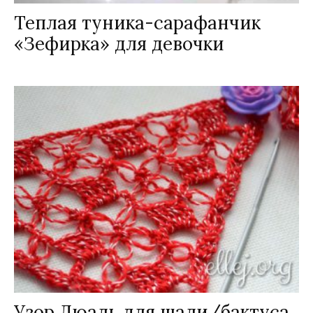
Теплая туника-сарафанчик
«Зефирка» для девочки
Узор Дюаль для шали/бактуса