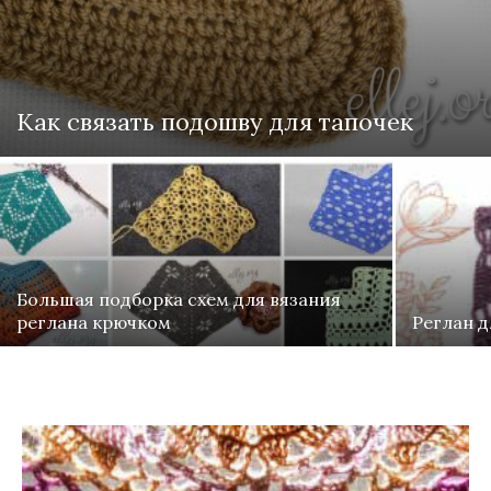
Как связать подошву для тапочек
Большая подборка схем для вязания
реглана крючком
Реглан д